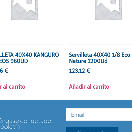
ILLETA 40X40 KANGURO
Servilleta 40X40 1/8 Eco
EOS 960UD
Nature 1200Ud
06
€
123,12
€
 al carrito
Añadir al carrito
téngase conectado:
 boletín