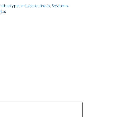
,
ables y presentaciones únicas
Servilletas
litas