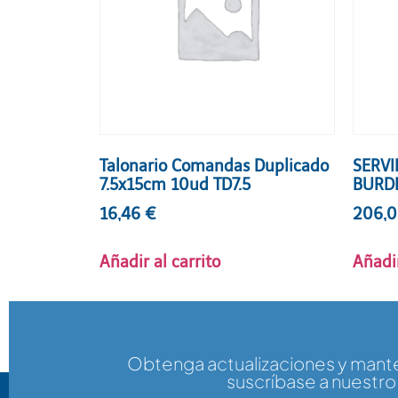
Talonario Comandas Duplicado
SERV
7.5x15cm 10ud TD7.5
BURD
16,46
€
206,
Añadir al carrito
Añadir
Obtenga actualizaciones y man
suscríbase a nuestro