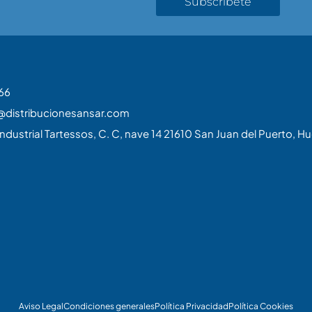
Subscribete
66
@distribucionesansar.com
ndustrial Tartessos, C. C, nave 14 21610 San Juan del Puerto, Hu
Aviso Legal
Condiciones generales
Política Privacidad
Política Cookies