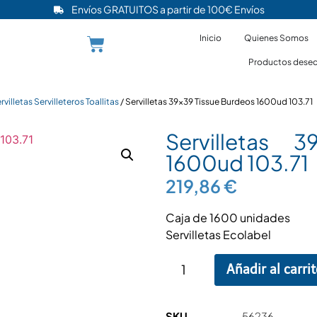
Envíos GRATUITOS a partir de 100€ Envíos
Inicio
Quienes Somos
Productos desec
rvilletas Servilleteros Toallitas
/ Servilletas 39×39 Tissue Burdeos 1600ud 103.71
Servilletas 
1600ud 103.71
219,86
€
Caja de 1600 unidades
Servilletas Ecolabel
Añadir al carri
SKU
56236