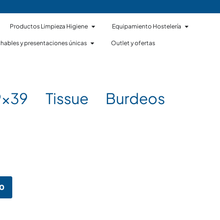
Productos Limpieza Higiene
Equipamiento Hostelería
hables y presentaciones únicas
Outlet y ofertas
39×39 Tissue Burdeos
to