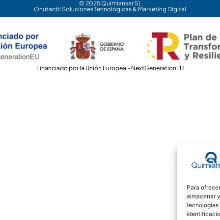
© 2025 Quimiansar SL
Onutactil Soluciones Tecnológicas & Marketing Digital
Financiado por la Unión Europea - NextGenerationEU
Para ofrecer
almacenar y/
tecnologías
identificaci