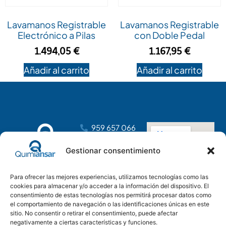
Lavamanos Registrable
Lavamanos Registrable
Electrónico a Pilas
con Doble Pedal
1.494,05
€
1.167,95
€
Añadir al carrito
Añadir al carrito
959 657 066
dirección@distribucionesansar.com
Gestionar consentimiento
Poligono
Industrial
Para ofrecer las mejores experiencias, utilizamos tecnologías como las
Tartessos, C.
cookies para almacenar y/o acceder a la información del dispositivo. El
C, nave 14
consentimiento de estas tecnologías nos permitirá procesar datos como
21610 San Juan
el comportamiento de navegación o las identificaciones únicas en este
del Puerto,
sitio. No consentir o retirar el consentimiento, puede afectar
negativamente a ciertas características y funciones.
Huelva