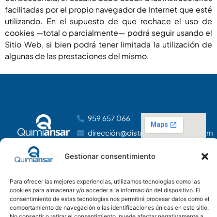
facilitadas por el propio navegador de Internet que esté
utilizando. En el supuesto de que rechace el uso de
cookies —total o parcialmente— podrá seguir usando el
Sitio Web, si bien podrá tener limitada la utilización de
algunas de las prestaciones del mismo.
959 657 066
dirección@distribucionesansar.com
Poligono
Gestionar consentimiento
Industrial
Tartessos, C.
C, nave 14
Para ofrecer las mejores experiencias, utilizamos tecnologías como las
21610 San Juan
cookies para almacenar y/o acceder a la información del dispositivo. El
consentimiento de estas tecnologías nos permitirá procesar datos como el
del Puerto,
comportamiento de navegación o las identificaciones únicas en este sitio.
Huelva
No consentir o retirar el consentimiento, puede afectar negativamente a