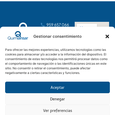
959 657 066
dirección@distribucionesansar.com
Gestionar consentimiento
Poligono
Industrial
Para ofrecer las mejores experiencias, utilizamos tecnologías como las
Tartessos, C.
cookies para almacenar y/o acceder a la información del dispositivo. El
C, nave 14
consentimiento de estas tecnologías nos permitirá procesar datos como
21610 San Juan
el comportamiento de navegación o las identificaciones únicas en este
del Puerto,
sitio. No consentir o retirar el consentimiento, puede afectar
negativamente a ciertas características y funciones.
Huelva
Aceptar
Denegar
Aviso Legal
Condiciones generales
Política Privacidad
Política Cookies
© 2025 Quimiansar SL
Onutactil Soluciones Tecnológicas & Marketing Digital
Ver preferencias