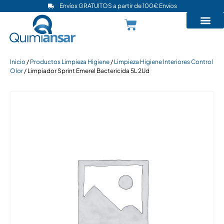
Envíos GRATUITOS a partir de 100€ Envíos
Quienes Somos
Inicio
/
Productos Limpieza Higiene
/
Limpieza Higiene Interiores Control
Olor
/ Limpiador Sprint Emerel Bactericida 5L 2Ud