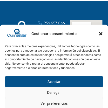
959 657 066
dirección@distribucionesansar.com
Gestionar consentimiento
Poligono
Industrial
Para ofrecer las mejores experiencias, utilizamos tecnologías como las
Tartessos, C.
cookies para almacenar y/o acceder a la información del dispositivo. El
C, nave 14
consentimiento de estas tecnologías nos permitirá procesar datos como
21610 San Juan
el comportamiento de navegación o las identificaciones únicas en este
del Puerto,
sitio. No consentir o retirar el consentimiento, puede afectar
negativamente a ciertas características y funciones.
Huelva
Aceptar
Denegar
Aviso Legal
Condiciones generales
Política Privacidad
Política Cookies
© 2025 Quimiansar SL
Onutactil Soluciones Tecnológicas & Marketing Digital
Ver preferencias