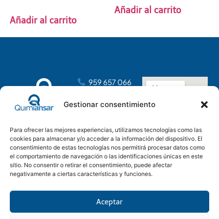
Añadir al carrito
Añadir al carrito
959 657 066
dirección@distribucionesansar.com
Gestionar consentimiento
Poligono
Industrial
Para ofrecer las mejores experiencias, utilizamos tecnologías como las
Tartessos, C.
cookies para almacenar y/o acceder a la información del dispositivo. El
C, nave 14
consentimiento de estas tecnologías nos permitirá procesar datos como
21610 San Juan
el comportamiento de navegación o las identificaciones únicas en este
del Puerto,
sitio. No consentir o retirar el consentimiento, puede afectar
negativamente a ciertas características y funciones.
Huelva
Aceptar