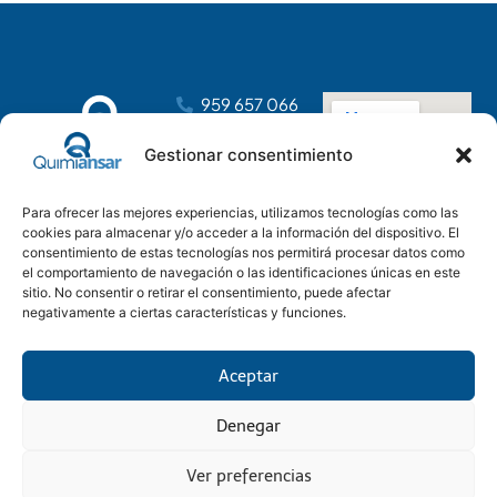
959 657 066
dirección@distribucionesansar.com
Gestionar consentimiento
Poligono
Industrial
Para ofrecer las mejores experiencias, utilizamos tecnologías como las
Tartessos, C.
cookies para almacenar y/o acceder a la información del dispositivo. El
C, nave 14
consentimiento de estas tecnologías nos permitirá procesar datos como
21610 San Juan
el comportamiento de navegación o las identificaciones únicas en este
del Puerto,
sitio. No consentir o retirar el consentimiento, puede afectar
negativamente a ciertas características y funciones.
Huelva
Aceptar
Denegar
Aviso Legal
Condiciones generales
Política Privacidad
Política Cookies
© 2025 Quimiansar SL
Onutactil Soluciones Tecnológicas & Marketing Digital
Ver preferencias