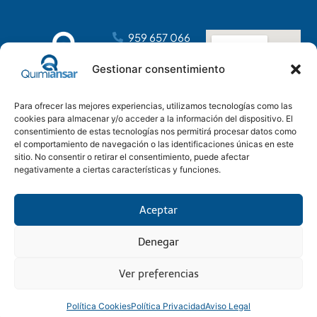
959 657 066
dirección@distribucionesansar.com
Gestionar consentimiento
Poligono
Industrial
Para ofrecer las mejores experiencias, utilizamos tecnologías como las
Tartessos, C.
cookies para almacenar y/o acceder a la información del dispositivo. El
C, nave 14
consentimiento de estas tecnologías nos permitirá procesar datos como
21610 San Juan
el comportamiento de navegación o las identificaciones únicas en este
del Puerto,
sitio. No consentir o retirar el consentimiento, puede afectar
negativamente a ciertas características y funciones.
Huelva
Aceptar
Denegar
Aviso Legal
Condiciones generales
Política Privacidad
Política Cookies
© 2025 Quimiansar SL
Onutactil Soluciones Tecnológicas & Marketing Digital
Ver preferencias
Política Cookies
Política Privacidad
Aviso Legal