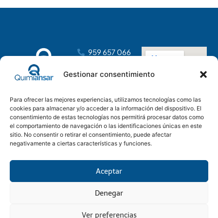
959 657 066
dirección@distribucionesansar.com
Gestionar consentimiento
Poligono
Industrial
Para ofrecer las mejores experiencias, utilizamos tecnologías como las
Tartessos, C.
cookies para almacenar y/o acceder a la información del dispositivo. El
C, nave 14
consentimiento de estas tecnologías nos permitirá procesar datos como
21610 San Juan
el comportamiento de navegación o las identificaciones únicas en este
del Puerto,
sitio. No consentir o retirar el consentimiento, puede afectar
negativamente a ciertas características y funciones.
Huelva
Aceptar
Denegar
Aviso Legal
Condiciones generales
Política Privacidad
Política Cookies
© 2025 Quimiansar SL
Onutactil Soluciones Tecnológicas & Marketing Digital
Ver preferencias