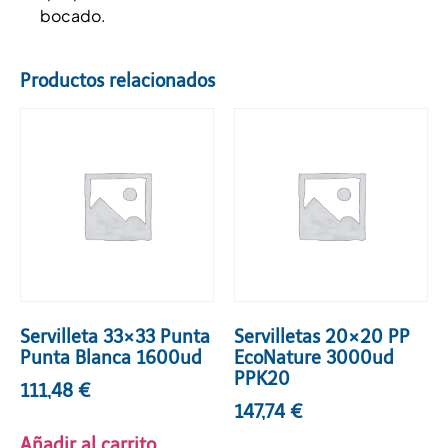
bocado.
Productos relacionados
Servilleta 33×33 Punta
Servilletas 20×20 PP
Punta Blanca 1600ud
EcoNature 3000ud
PPK20
111,48
€
147,74
€
Añadir al carrito