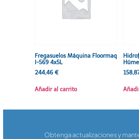
Fregasuelos Máquina Floormaq
Hidro
I-569 4x5L
Húmed
244,46
€
158,8
Añadir al carrito
Añadir
Obtenga actualizaciones y man