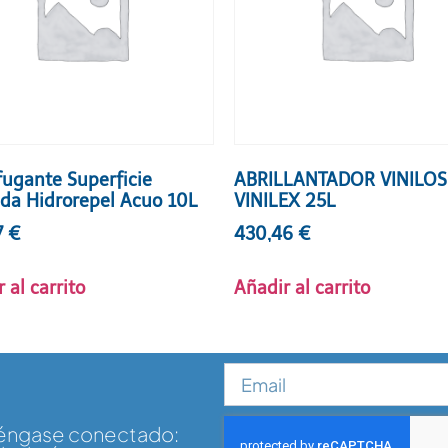
fugante Superficie
ABRILLANTADOR VINILOS
a Hidrorepel Acuo 10L
VINILEX 25L
7
€
430,46
€
 al carrito
Añadir al carrito
téngase conectado: