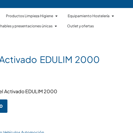
Productos Limpieza Higiene
Equipamiento Hostelería
hables y presentaciones únicas
Outlet y ofertas
 Activado EDULIM 2000
el Activado EDULIM 2000
to
o Vehículos Automoción