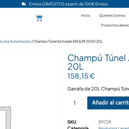
Envíos GRATUITOS a partir de 100€ Envíos
Inicio
Quienes Somos
Productos desec
ículos Automoción
/ Champú Túnel Activado EDULIM 2000 20L
Champú Túnel
20L
158,15
€
Garrafa de 20L Champú Tún
Añadir al carri
SKU
89728
Categoría
Productos Lavad