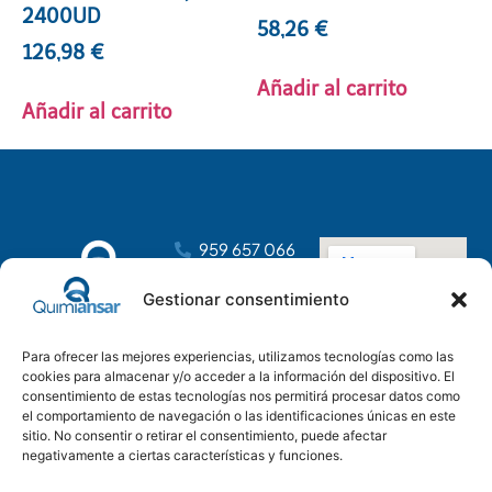
2400UD
58,26
€
126,98
€
Añadir al carrito
Añadir al carrito
959 657 066
dirección@distribucionesansar.com
Gestionar consentimiento
Poligono
Industrial
Para ofrecer las mejores experiencias, utilizamos tecnologías como las
Tartessos, C.
cookies para almacenar y/o acceder a la información del dispositivo. El
C, nave 14
consentimiento de estas tecnologías nos permitirá procesar datos como
21610 San Juan
el comportamiento de navegación o las identificaciones únicas en este
del Puerto,
sitio. No consentir o retirar el consentimiento, puede afectar
negativamente a ciertas características y funciones.
Huelva