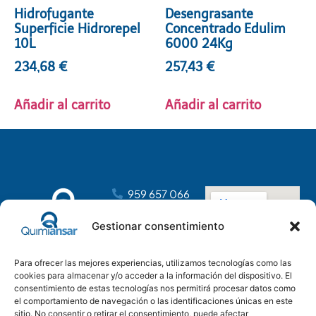
Hidrofugante
Desengrasante
Superficie Hidrorepel
Concentrado Edulim
10L
6000 24Kg
234,68
€
257,43
€
Añadir al carrito
Añadir al carrito
959 657 066
dirección@distribucionesansar.com
Gestionar consentimiento
Poligono
Industrial
Para ofrecer las mejores experiencias, utilizamos tecnologías como las
Tartessos, C.
cookies para almacenar y/o acceder a la información del dispositivo. El
C, nave 14
consentimiento de estas tecnologías nos permitirá procesar datos como
21610 San Juan
el comportamiento de navegación o las identificaciones únicas en este
del Puerto,
sitio. No consentir o retirar el consentimiento, puede afectar