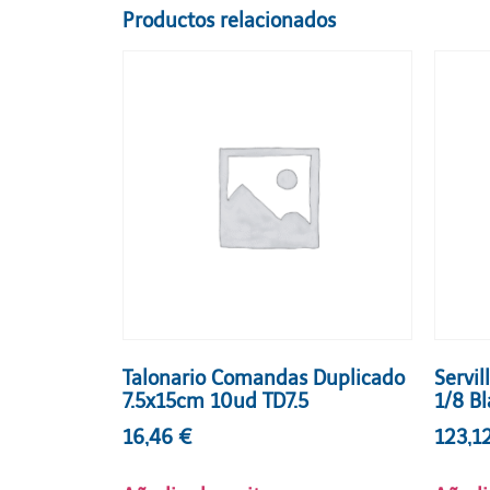
Productos relacionados
Talonario Comandas Duplicado
Servi
7.5x15cm 10ud TD7.5
1/8 B
16,46
€
123,1