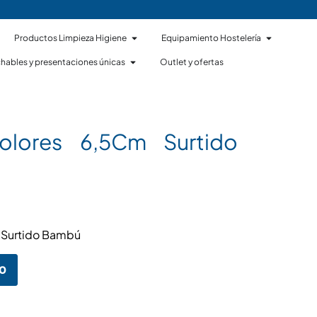
Productos Limpieza Higiene
Equipamiento Hostelería
hables y presentaciones únicas
Outlet y ofertas
olores 6,5Cm Surtido
m Surtido Bambú
to