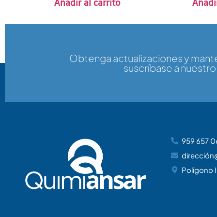
Añadir al carrito
Añadir
Obtenga actualizaciones y man
suscríbase a nuestro
959 657 0
dirección
Poligono I