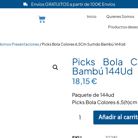
Envíos GRATUITOS a partir de 100€ Envíos
Inicio
Quienes Somos
Productos desec
ornos Presentaciones
/ Picks Bola Colores 6,5Cm Surtido Bambú 144Ud
Picks Bola C
Bambú 144Ud
18,15
€
Paquete de 144ud
Picks Bola Colores 6,5(h)c
Añadir al carri
SKU
10281