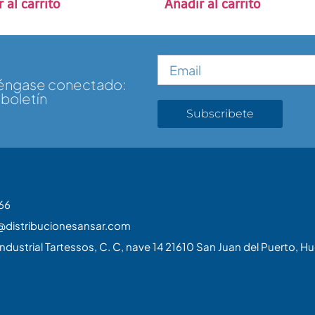
 al carrito
Añadir al carrito
téngase conectado:
 boletín
Subscribete
66
@distribucionesansar.com
ndustrial Tartessos, C. C, nave 14 21610 San Juan del Puerto, Hu