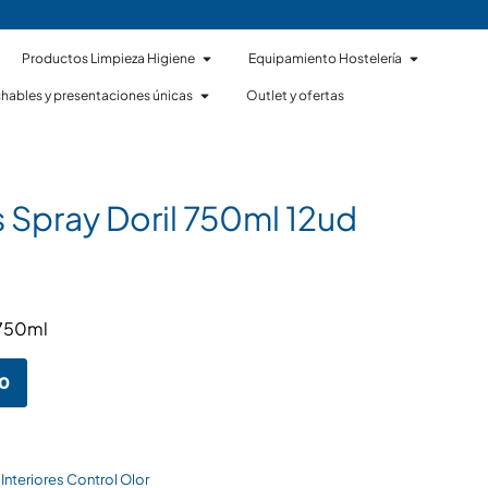
Productos Limpieza Higiene
Equipamiento Hostelería
hables y presentaciones únicas
Outlet y ofertas
 Spray Doril 750ml 12ud
 750ml
to
Interiores Control Olor