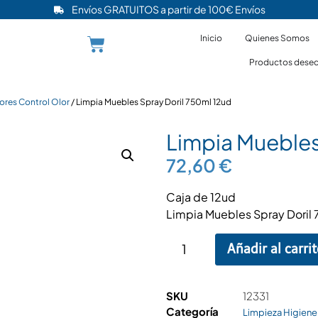
Envíos GRATUITOS a partir de 100€ Envíos
Inicio
Quienes Somos
Productos desec
iores Control Olor
/ Limpia Muebles Spray Doril 750ml 12ud
Limpia Muebles
72,60
€
Caja de 12ud
Limpia Muebles Spray Doril
Añadir al carri
SKU
12331
Categoría
Limpieza Higiene 