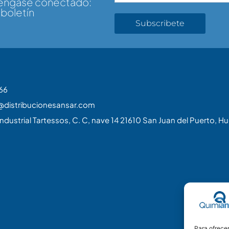
téngase conectado:
 boletín
Subscribete
66
@distribucionesansar.com
ndustrial Tartessos, C. C, nave 14 21610 San Juan del Puerto, Hu
Para ofrecer