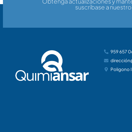
Obtenga actualizaciones y man
suscríbase a nuestro
959 657 0
dirección
Poligono I